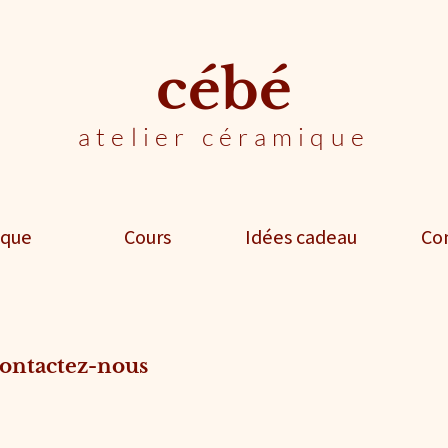
cébé
atelier céramique
ique
Cours
Idées cadeau
Co
contactez-nous